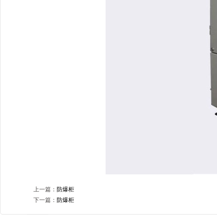
上一篇：
防爆柜
下一篇：
防爆柜