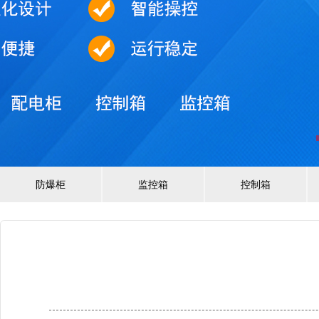
防爆柜
监控箱
控制箱