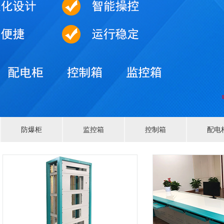
防爆柜
监控箱
控制箱
配电