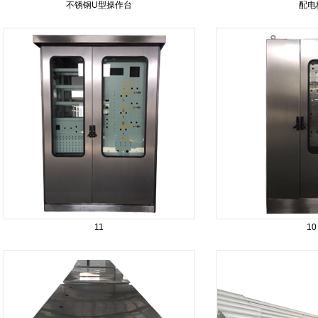
不锈钢U型操作台
配电
11
10