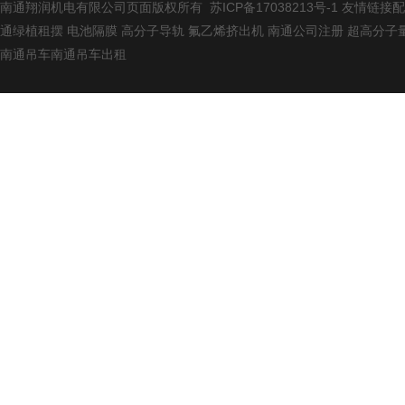
南通翔润机电有限公司页面版权所有
苏ICP备17038213号-1
友情链接
配
通绿植租摆
电池隔膜
高分子导轨
氟乙烯挤出机
南通公司注册
超高分子
南通吊车
南通吊车出租