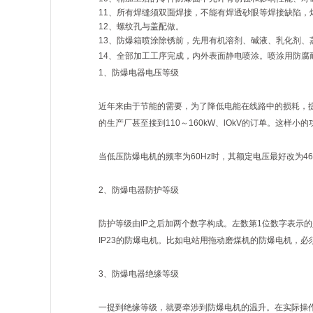
11、所有焊缝须双面焊接，不能有焊透砂眼等焊接缺陷，
12、螺纹孔与盖配做。
13、防爆箱喷涂除锈前，先用有机溶剂、碱液、乳化剂、
14、全部加工工序完成，内外表面静电喷涂。喷涂用防腐耐
1、防爆电器电压等级
近年来由于节能的需要，为了降低电能在线路中的损耗，提
的生产厂甚至接到110～160kW、lOkV的订单。这样
当低压防爆电机的频率为60Hz时，其额定电压最好改为4
2、防爆电器防护等级
防护等级由IP之后加两个数字构成。左数第1位数字表示的
IP23的防爆电机。比如电站用拖动磨煤机的防爆电机，必须
3、防爆电器绝缘等级
一提到绝缘等级，就要牵涉到防爆电机的温升。在实际操