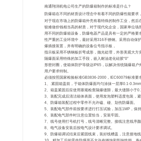
南通翔润机电公司生产的防爆箱制作的标准是什么？
防爆箱在不同的材质设计理念中有着不同的防爆性能要求
对于现在市场上的防爆箱外壳有着特殊的制作工业，然后在
较难做价钱相当高的材质，对于现代化企业，国家单位场
用不同的防爆箱设备，防爆电器产品是具有一定的严格要求
性严重的工业环境中，最好采用316不锈钢。采用自动
爆插接装置，并有明确的设备位号指示板，
指示板采用不锈钢板折弯成形，抛光处理，外形美观大方
隔爆面采用特殊的加工手段，嵌入耐油老化硅胶“0”
形密封圈，使箱体防护等级达IP65，以解决传统隔爆箱
用户要求特制。
必须按照国家检验标准GB3836-2000，IEC60079标
1、.紧固箱盖前，于箱体防爆面均匀涂抹一层厚0.1-0.3m
2、箱盖紧固后应使用塞规检查隔爆缝隙，最大缝隙小于0.
3、装配完成后清洁箱体表面，使用发泡塑料适度包装，
4、防爆箱装配过程中零件不允许磕、碰、划伤防爆面。
5、装配电气部件前按要求进行打压试验，加压1MP，保持
6、装配电气部件时注意位置恰当，安装牢固。
7、线号使用打号机打号，线号清晰完整。接线注意线序
8、电气设备安装后按电气设计要求调试。
9、防爆箱调试结束后紧固线束，装好线槽盖，注意接地线是
10、精加工后的零件防爆面不允许有锈蚀和影响性能、寿