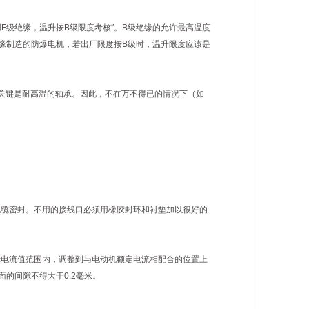
F级绝缘，温升按B级限度考核″。B级绝缘的允许最高温度
级绝缘制造的防爆电机，若出厂限度按B级时，温升限度应该是
，关键是耐高温的轴承。因此，不在万不得已的情况下（如
电缆密封。不用的接线口必须用橡胶封环和衬垫加以很好的
示电流值范围内，调整到与电动机额定电流相配合的位置上
的间隙不得大于0.2毫米。