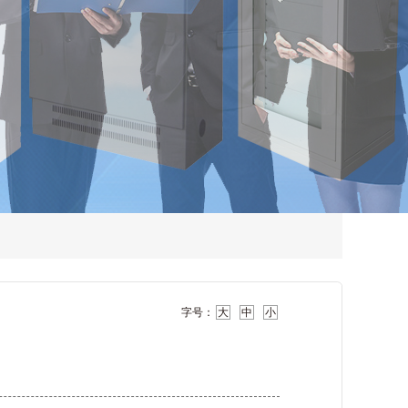
字号：
大
中
小