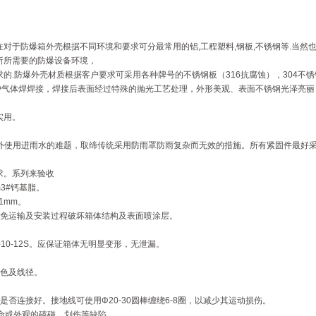
，
对于防爆箱外壳根据不同环境和要求可分最常用的铝,工程塑料,钢板,不锈钢等.当然
所所需要的防爆设备环境，
的.防爆外壳材质根据客户要求可采用各种牌号的不锈钢板（316抗腐蚀），304不
保护气体焊焊接，焊接后表面经过特殊的抛光工艺处理，外形美观、表面不锈钢光泽亮
实用。
户外使用进雨水的难题，取缔传统采用防雨罩防雨复杂而无效的措施。所有紧固件最好采
1
2
准要求。系列来验收
m3#钙基脂。
1mm。
避免运输及安装过程破坏箱体结构及表面喷涂层。
10-12S。应保证箱体无明显变形，无泄漏。
颜色及线径。
否连接好。接地线可使用Φ20-30圆棒缠绕6-8圈，以减少其运动损伤。
命或外观的磕碰、划伤等缺陷。