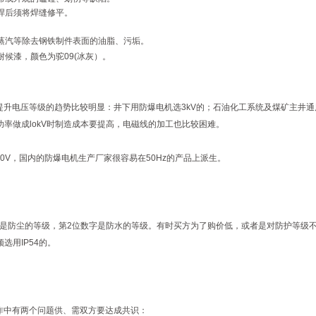
焊后须将焊缝修平。
蒸汽等除去钢铁制件表面的油脂、污垢。
候漆，颜色为驼09(冰灰）。
升电压等级的趋势比较明显：井下用防爆电机选3kV的；石油化工系统及煤矿主井通风
小的功率做成lokV时制造成本要提高，电磁线的加工也比较困难。
60V，国内的防爆电机生产厂家很容易在50Hz的产品上派生。
是防尘的等级，第2位数字是防水的等级。有时买方为了购价低，或者是对防护等级不太明
选用IP54的。
作中有两个问题供、需双方要达成共识：