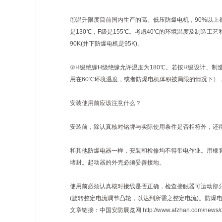
①温升限度目前国内生产的高、低压防爆电机，90%以上
是130℃，F级是155℃。考虑40℃的环境温度及制造
90K(井下防爆电机是95K)。
②H级绝缘H级绝缘允许温度为180℃。若按H级设计、
用在60℃环境温度，或者防爆电机体积被局限的情况下）
安装使用前应该注意什么？
安装前，除认真核对铭牌与实际使用条件是否相符外，还
和其他防爆电器一样，安装和检修均不得带电作业。用橡
堵封。起动器的外壳必须妥善接地。
使用前必须认真核对接线是否正确，检查接触器可运动部
(旋转整定电流调节凸轮，以达到所需之整定电流)。防爆
文章链接：中国安防展览网 http://www.afzhan.com/news/deta