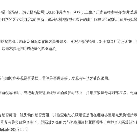
都是F级绝缘。为了提高防爆电机的使用寿命，90%以上生产厂家在样本中都表明″选用
工艺和材料的各5℃共10℃的波动，B级绝缘防爆电机温升的出厂限度定为80K。而按F
制造防爆电机，轴承及润滑脂在国内尚未普及。H级绝缘的绕组，对于制造厂并不困难
，尽量不要选用H级绝缘的防爆电机。
得仔细检查外观是否受损，零件是否丢失等，发现有松动之处应紧固。
套电缆连接时，应把电缆套进接线装置的橡胶封环中，并用压紧螺母将封环压紧，使
分是否灵活，触头动作是否受阻，并检查电动机额定值是否在继电器整定电流旋钮所
电器各有关项目检查完毕，即隔爆外壳的盖与壳身用螺栓紧固联接，并检查其隔爆结合面
il/48007.html